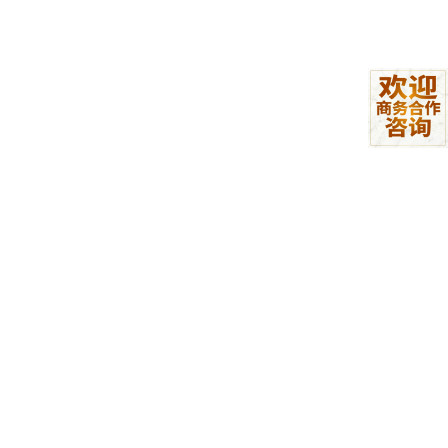
OpenAI先是公布合作详情，试图挽回口碑，奈何民意汹涌，奥特
曼等OpenAI高管在线实时回答相关问题，6百多万网友围观：