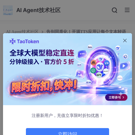
AI Agent技术社区
AI Agent技术社区
告别同质化！开源TTS应用让每个文本转语
音都独一无二
告别同质化！开源TTS应用让每个文本转语音都独
一无二
板图艺术家
368人浏览 · 2025-08-20 12:15:00
开源TTS应用为个性化语音合成提供终极解决方案。通过开放源代
码，大家可自由调整语音参数、融合个人特色，甚至训练专属AI模
型，让每个转化后的声音都成为独特标识。
注册新用户，充值立享限时折扣优惠！
本文将以Air780EHV核心板为例，外接AirAUDIO_1000音频扩展板
和喇叭，演示播放千字文示例要点。
立即访问