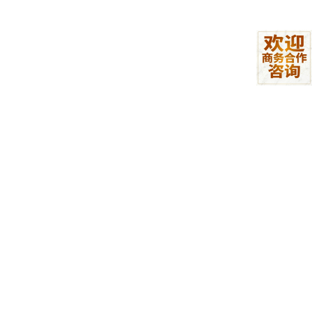
类。
多传感器融合：结合重量、红外数据判断垃
圾类型。
无线通信协议
：
WIFI模块发送JSON数据至服务器：
{
"weight"
:
500
,
"type"
:
"recyclable"
,
"timestamp"
成品特性
低功耗模式
：待机电流<10mA，红外触发后唤醒。
分类精度
：语音识别准确率≥95%，传感器分类准确
率≥85%。
扩展接口
：预留UART/I2C接口，可接入温湿度传感