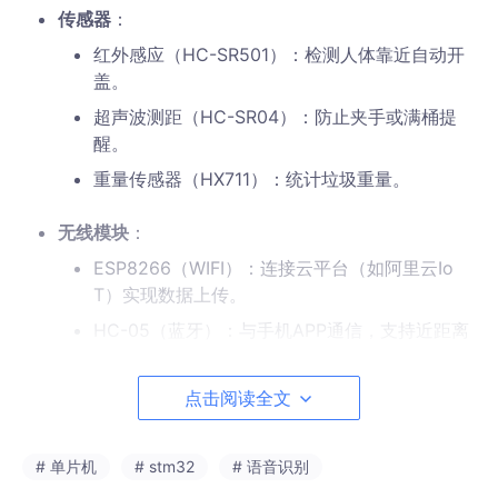
传感器
：
红外感应（HC-SR501）：检测人体靠近自动开
盖。
超声波测距（HC-SR04）：防止夹手或满桶提
醒。
重量传感器（HX711）：统计垃圾重量。
无线模块
：
ESP8266（WIFI）：连接云平台（如阿里云Io
T）实现数据上传。
HC-05（蓝牙）：与手机APP通信，支持近距离
控制。
点击阅读全文
机械结构
：伺服电机（SG90）控制桶盖开合，步进
电机驱动分类转盘。
# 单片机
# stm32
# 语音识别
软件设计