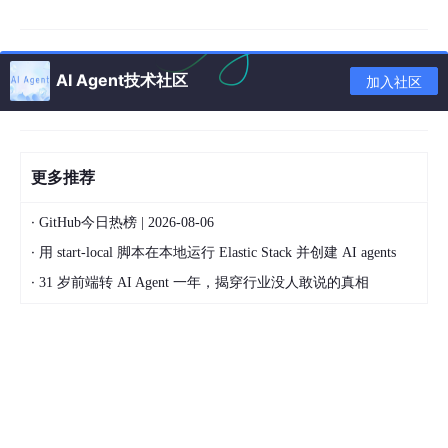
语音识别流程
：
用户说出指令（如“扔厨余垃圾”），语音模
AI Agent技术社区
加入社区
块识别关键词。
STM32通过串口接收指令，控制对应分类
仓打开。
更多推荐
代码片段（Keil MDK环境）：
·
GitHub今日热榜 | 2026-08-06
·
if
(strstr(voice_data,"厨余")) {  

用 start-local 脚本在本地运行 Elastic Stack 并创建 AI agents
servo_rotate
(
90
); 
// 打开厨余仓  
·
31 岁前端转 AI Agent 一年，揭穿行业没人敢说的真相
垃圾分类算法
：
图像识别（可选）：通过OV7670摄像头采
集垃圾图像，调用TensorFlow Lite模型分