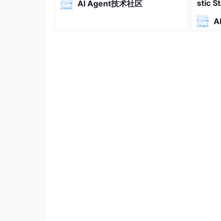
字段名
数据类
stic 
AI Agent技术社区
理系统 经典面试指南system-design-p
rimer回归榜单 DeepSeek-Reas
interaction_id
BIGIN
A
resource_id
BIGIN
user_id
BIGIN
comment_content
TEXT
is_liked
BOOL
created_at
TIMES
updated_at
TIMES
博主介绍：
👨‍🎓博主简介 ❤计算机在读硕士 | CSDN 
系统介绍：