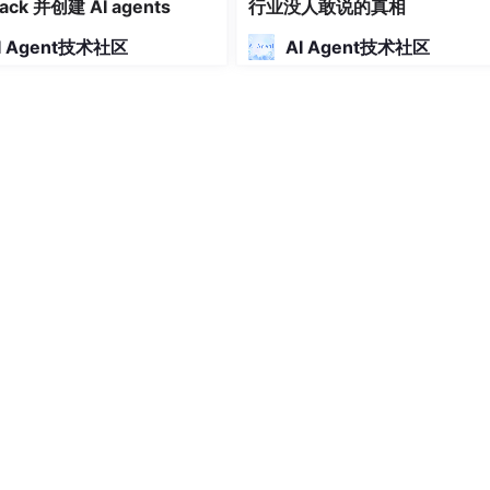
型
说明
Stack 并创建 AI agents
行业没人敢说的真相
T
互动记录ID（主键）
I Agent技术社区
AI Agent技术社区
T
关联资源ID（外键）
T
评论用户ID（外键）
评论内容
EAN
点赞状态
TAMP
创建时间（自动生成）
TAMP
最后更新时间
专业博客 | Java 技术布道者 ❤深耕实验室一线，痴迷 SpringBoo