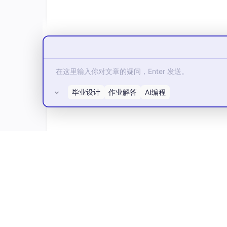
【毕业设计】SpringBoot+Vue+My
（附源码，数据库，视频，可提供说明文档
（Python或者Java或者.NET）等等
功能如
功能参考截图：
毕业设计
作业解答
AI编程
所有评论(0)