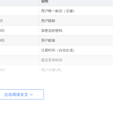
说明
用户唯一标识（主键）
0)
用户昵称
00)
加密后的密码
00)
用户邮箱
注册时间（自动生成）
最后登录时间
55)
用户头像URL
点击阅读全文
资源ID为主键，创建时间由函数自动生成。该表包含资源标题