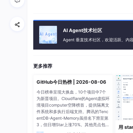
字段名
数据类型
resource_id
BIGINT
resource_title
VARCHAR(100
AI Agent技术社区
resource_type
VARCHAR(20)
Agent 垂直技术社区，欢迎活跃、内
uploader_id
BIGINT
download_url
VARCHAR(255
更多推荐
created_at
TIMESTAMP
GitHub今日热榜 | 2026-08-06
view_count
INT
今日榜单呈现大换血，10个项目中7个
为新晋项目。Cloudflare的Agent虚拟环
境项目computer空降榜首，提供隔离文
社区互动数据表
件系统和多执行后端支持。腾讯的Tenc
社区互动数据表记录用户对学习资源的评论与互
entDB-Agent-Memory虽排名下滑至第
结构如表3-3所示。
3，但日增Star上涨70%。其他亮点包
用 sta
括： loopx为AI Agent团队提供看板管