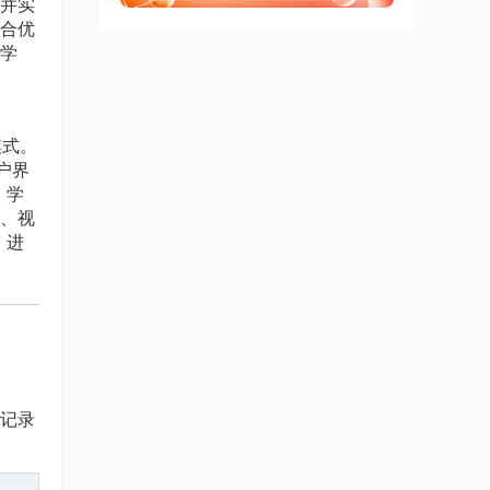
并实
合优
学
模式。
用户界
、学
、视
，进
表记录