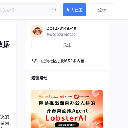
登录
加入社区
QQ1273148749
@QQ1273148749
数据
关注
已为社区贡献652条内容
运营活动
统的
展为