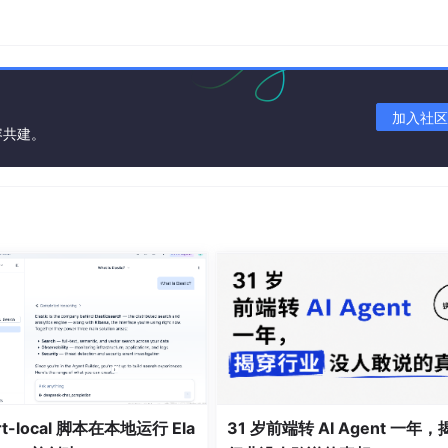
说明
资源唯一标识（主键）
)
资源标题
加入社区
资源类型（笔记/视频）
容共建。
上传者ID（外键）
)
资源下载链接
创建时间（自动生成）
浏览次数
动行为，互动ID为主键。该表存储评论内容、点赞状态及关联
rt-local 脚本在本地运行 Ela
31 岁前端转 AI Agent 一年，