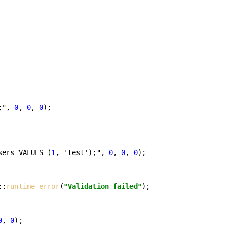
;", 
0
, 
0
, 
0
);

sers VALUES (
1
, 'test');", 
0
, 
0
, 
0
);

::
runtime_error
(
"Validation failed"
);

0
, 
0
);
