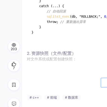
    } 

    catch (...) {

// 自动回滚
sqlite3_exec
(db, "ROLLBACK;", 
0
        throw; 
// 重新抛出异常
    }

203
2. 资源快照（文件/配置）
对文件系统或配置创建快照：
7
#
include
<filesystem>
namespace
 fs = std::filesystem;

class
EnvSnapshot
 {

# c++
# 前端
# 数据库
public
:

EnvSnapshot
(
const
 fs::path& target) 