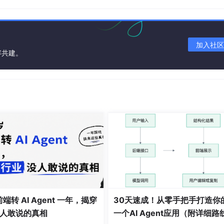
 
// 创建临时目录
::copy_options::recursive);

加入社区
容共建。
 析构时清理
ath, fs::copy_options::overwrite_existing);

ig"
)
;

前端转 AI Agent 一年，揭穿
30天速成！从零手把手打造你
人敢说的真相
一个AI Agent应用（附详细路