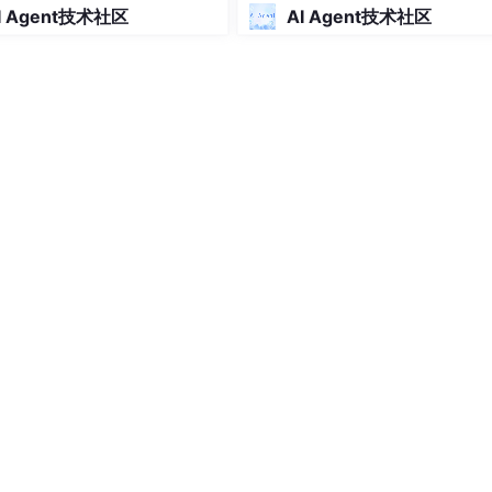
图）
I Agent技术社区
AI Agent技术社区
 C++ WebDriver库
okies
();

tCurrentUrl
();

e.com/checkout"
);

n"
)).
Click
();
