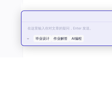
if
 (!
order_success
()) 
throw
 std
    }

catch
 (...) {

// 回滚操作
        driver.
Navigate
(initial_url);

        driver.
DeleteAllCookies
();

毕业设计
for
作业解答
 (
auto
& cookie : initial_cook
AI编程
            driver.
AddCookie
(cookie);

        }

    }

所有评论(0)
4. 组合策略
完整测试框架中的实现：
class AutoRollbackTest {

    DatabaseTransaction db_trans;
