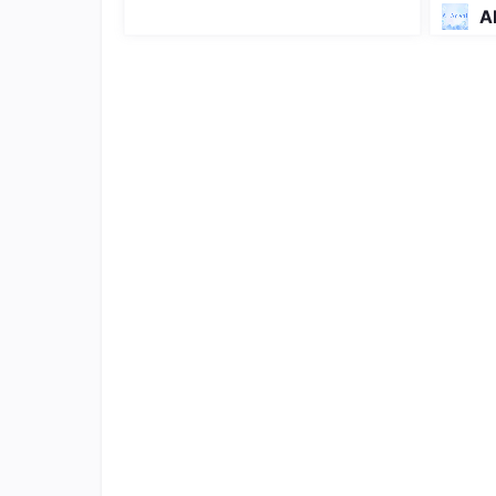
rimer回归榜单 DeepSeek-Reas
A
3. 浏览器状态管理（WebDriver）
通过Selenium WebDriver控制浏览器状态：
#
include
<webdriverxx/webdriverxx.h>
//
using
namespace
 webdriverxx;

void
test_with_rollback
()
{

    WebDriver driver = 
Start
(
Chrome
());

// 保存初始状态
auto
 initial_cookies = driver.
GetCo
    std::string initial_url = driver.
Ge
try
 {

// 测试操作
        driver.
Navigate
(
"https://exampl
        driver.
FindElement
(
ById
(
"buy_bt
// 验证点