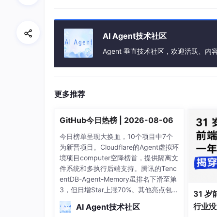
        backup_dir = 
create_temp_dir
();
        fs::
copy
(target, backup_dir, fs
    }

AI Agent技术社区
    ~
EnvSnapshot
() {

Agent 垂直技术社区，欢迎活跃、内
        fs::
remove_all
(backup_dir); 
//
    }

更多推荐
void
restore
()
{

        fs::
copy
(backup_dir, original_p
    }

GitHub今日热榜 | 2026-08-06
};

今日榜单呈现大换血，10个项目中7个
// 使用示例
为新晋项目。Cloudflare的Agent虚拟环
void
run_test
()
{

境项目computer空降榜首，提供隔离文
EnvSnapshot 
snapshot
(
"/etc/web_conf
件系统和多执行后端支持。腾讯的Tenc
// 执行修改配置的测试
entDB-Agent-Memory虽排名下滑至第
// 测试失败时调用snapshot.restore()
3，但日增Star上涨70%。其他亮点包
31 岁
括： loopx为AI Agent团队提供看板管
行业没
AI Agent技术社区
理系统 经典面试指南system-design-p