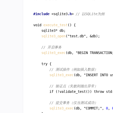
#include
 <sqlite3
.h
> 
// 以SQLite为例
void 
execute_test
() {

    sqlite3* db;

sqlite3_open
("test.db", &db);

// 开启事务
sqlite3_exec
(db, "BEGIN TRANSACTION
    try {

// 测试操作（例如插入数据）
sqlite3_exec
(db, "INSERT INTO u
// 验证点（失败则抛出异常）
        if (!validate_test()) throw std
// 提交事务（仅当测试成功）
sqlite3_exec
(db, "COMMIT;", 
0
, 