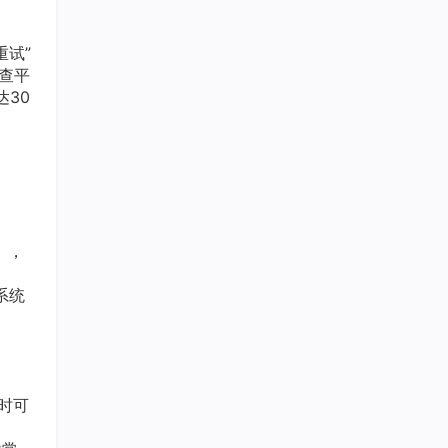
试”
查平
30
），
系统
时可