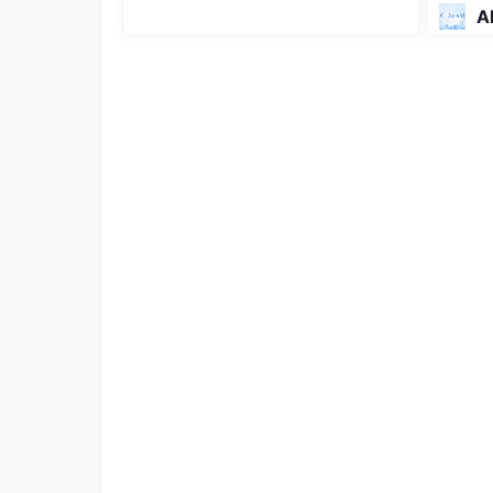
rimer回归榜单 DeepSeek-Reas
A