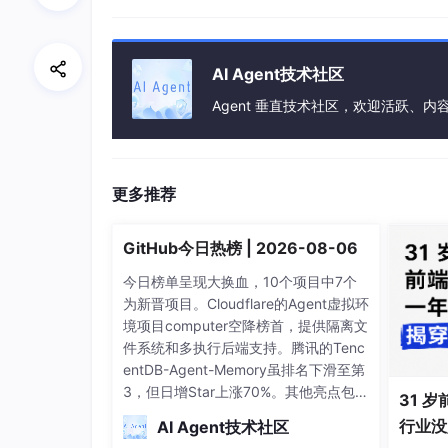
核心接口错误率较发布前上升超过1.5%
用户端异常提示展示错误次数超5次
服务不可用时长累计超过10分钟
AI Agent技术社区
3. 回滚操作：执行回滚脚本（路径：/opt/service
同时清空动态提示语配置。
Agent 垂直技术社区，欢迎活跃、内
五、验证结果
功能验证：22种预设异常场景（含并发熔断场
更多推荐
效率验证：问题排查平均耗时从5小时降至4
稳定性验证：灰度期间服务不可用时长为0，核
GitHub今日热榜 | 2026-08-06
今日榜单呈现大换血，10个项目中7个
为新晋项目。Cloudflare的Agent虚拟环
境项目computer空降榜首，提供隔离文
件系统和多执行后端支持。腾讯的Tenc
entDB-Agent-Memory虽排名下滑至第
3，但日增Star上涨70%。其他亮点包
31 岁
括： loopx为AI Agent团队提供看板管
行业没
AI Agent技术社区
理系统 经典面试指南system-design-p