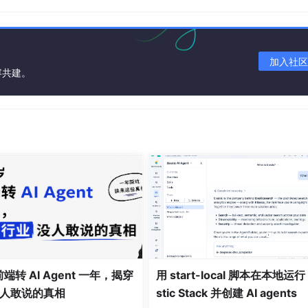
/rollback_exception_v3.1.0.sh），自动恢复至原异常处理
加入社区
容共建。
景）均按预期处理，用户提示准确率100%。
5分钟，运维响应效率提升85%。
心接口错误率稳定在0.3%以下，客诉率环比下降8%。
前端转 AI Agent 一年，揭穿
用 start-local 脚本在本地运行 
人敢说的真相
stic Stack 并创建 AI agents