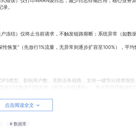
错误）仅打印WARN级日志，减少日志存储占用，核心业务
记录。
冻结）仅终止当前请求，不触发链路熔断；系统异常（如数
恢复”（先放行1%流量，无异常则逐步扩容至100%），平均
P3类型、影响用户数、关联业务链路，支持一键导出排查报告
10次触发P1级告警（电话+短信通知），单次异常仅触发P3
点击阅读全文
错误，导致用户端展示异常；分级熔断逻辑复杂，极端场景下可能
# 数据库