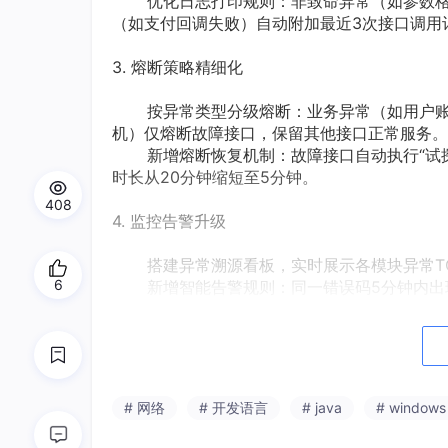
优化日志打印规则：非致命异常（如参数格式
（如支付回调失败）自动附加最近3次接口调用
3. 熔断策略精细化
按异常类型分级熔断：业务异常（如用户账户
机）仅熔断故障接口，保留其他接口正常服务。
新增熔断恢复机制：故障接口自动执行“试探性
时长从20分钟缩短至5分钟。
408
4. 监控告警升级
搭建异常溯源看板，实时展示各模块异常TO
6
新增智能告警规则：同一错误码5分钟内出现超
警（企业微信通知），避免告警风暴。
四、风险与回滚方案
1. 潜在风险：动态提示语配置可能存在语法
# 网络
# 开发语言
# java
# windows
断判断失效。
2. 回滚触发条件：