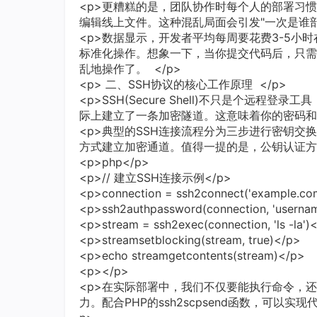
<p>更糟糕的是，团队协作时每个人的部署习惯不同。
编辑线上文件。这种混乱局面会引发"一次是谁部
<p>数据显示，开发者平均每周要花费3-5小
标准化操作。想象一下，当你提交代码后，只需
乱地操作了。 </p>
<p> 二、SSH协议的核心工作原理 </p>
<p>SSH(Secure Shell)不只是个远程
际上建立了一条加密隧道。这意味着你的密码和传
<p>典型的SSH连接流程分为三步进行密钥
方式建立加密通道。值得一提的是，公钥认证方
<p>php</p>
<p>// 建立SSH连接示例</p>
<p>connection = ssh2connect('example.com
<p>ssh2authpassword(connection, 'usernam
<p>stream = ssh2exec(connection, 'ls -la')
<p>streamsetblocking(stream, true)</p>
<p>echo streamgetcontents(stream)</p>
<p></p>
<p>在实际部署中，我们不仅要能执行命令，还
力。配合PHP的ssh2scpsend函数，可