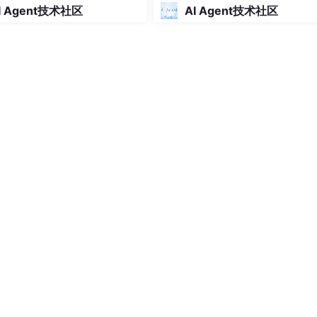
I Agent技术社区
AI Agent技术社区
</p>
nnect(host)</p>
本号、操作人、耗时等信息，方便问题追溯。建议在关键步骤加
的日志系统能在出问题时快速定位原因 </p>
/p>
H:i:s'), action, message)</p>
, log, FILEAPPEND)</p>