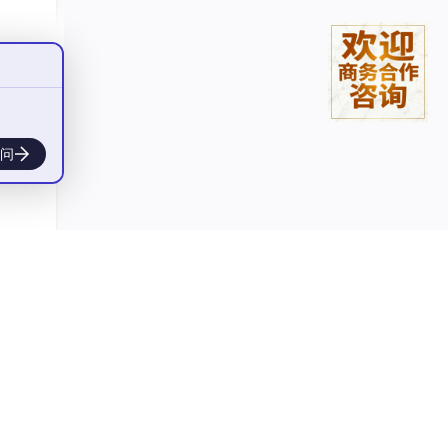
解放
败率
全边
试部
问