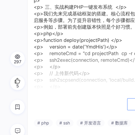
p>
<p> 三、实战构建PHP一键发布系统 </p>
<p>我们先来完成基础框架的搭建。核心流程
启服务等步骤。为了提升容错性，每个步骤都应该
<p>例如，部署前先创建版本快照是个好习惯。
<p>php</p>
<p>function deploy(projectPath) </p>
<p> version = date('YmdHis')</p>
<p> remoteCmd = "cd projectPath cp -r cu
<p> ssh2exec(connection, remoteCmd)<
297
<p> </p>
<p> // 上传新代码</p>
<p> ssh2scpsend(connection, 'local/build.z
5
<p> </p>
<p> // 解压并切换版本</p>
<p> cmds = [</p>
<p> "unzip -o /tmp/build.zip -d projectP
<p> "ln -sfn projectPath/releases/version
<p> "sudo systemctl restart php-fpm"
# php
# ssh
# 开发语言
# 数据库
<p> ]</p>
<p> foreach(cmds as cmd) </p>