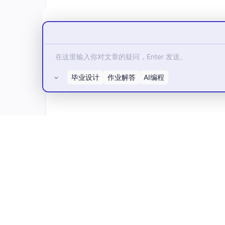
<p></p>
<p> 全文 </p>
<p>从手动上传到一键发布，不仅是技术升级，
出来，让宝贵时间回归到创造性工作。数据显示
降低60。 </p>
<p>这套方案不仅适用于PHP项目，思路也
界。当你体验到"一键部署"的快感后，就再也
毕业设计
作业解答
AI编程
署脚本。现在就动手改造你的部署流程吧，下个版
所有评论(0)