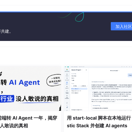
加入社区
署前检查磁盘空间、内存余量成功后发送飞书/钉钉通知。还可以
容共建。
/p>
hp://input'), true)</p>
r') </p>
headcommit']['message'])</p>
训是权限问题PHP进程用户(通常是www-data)可能没有SS
密执行，或者为www-data生成专用密钥。 </p>
前端转 AI Agent 一年，揭穿
用 start-local 脚本在本地运行 
接复用减少握手开销对大文件传输启用压缩并行执行非依赖命令。
人敢说的真相
stic Stack 并创建 AI agents