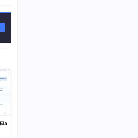
集成
H密
Ela
下面这