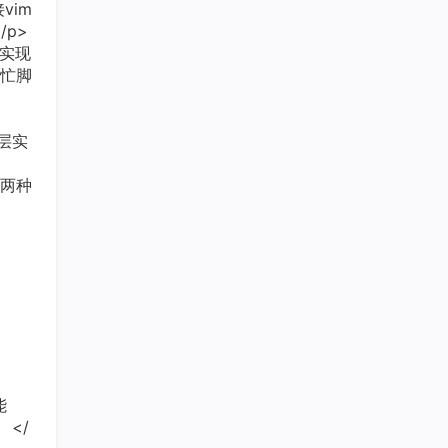
vim
p>
能实现
忙脚
底层实
钥两种
能
 </