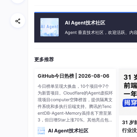
<p> ssh2exec(connection, cmd)</p>
<p> </p>
<p></p>
AI Agent技术社区
<p></p>
<p>进阶技巧是加入环境检测和通知机制。部
Agent 垂直技术社区，欢迎活跃、内
到CI/CD流程中，实现Git push自动触发部署 <
<p>php</p>
<p>// 简化的Git webhook处理器</p>
<p>payload = jsondecode(filegetcontents('p
更多推荐
<p>if (payload['ref'] === 'refs/heads/maste
<p> exec('git pull origin master')</p>
GitHub今日热榜 | 2026-08-06
<p> deploy('/var/www/project')</p>
<p> sendNotification('部署完成: '.payload['
今日榜单呈现大换血，10个项目中7个
<p></p>
为新晋项目。Cloudflare的Agent虚拟环
<p></p>
境项目computer空降榜首，提供隔离文
<p> 四、避坑指南与高阶优化 </p>
件系统和多执行后端支持。腾讯的Tenc
<p>首次实现自动化部署时，我踩过不少坑。最大教
entDB-Agent-Memory虽排名下滑至第
钥访问权限。解决方法是将部署脚本设置为sudo免
3，但日增Star上涨70%。其他亮点包
31 岁
<p>性能优化方面有这几个要点启用SSH连
括： loopx为AI Agent团队提供看板管
行业没
AI Agent技术社区
段代码展示了如何复用SSH连接 </p>
理系统 经典面试指南system-design-p