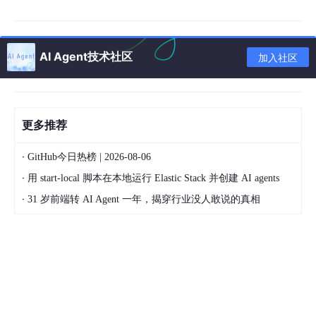
学完这个阶段，你可以做：
AI Agent技术社区
加入社区
✅ **“联网搜索助手”：**一个能帮你去Google/Bing
搜索最新新闻，并总结成日报的Bot。
✅ **“私人API管家”：**对话式操作你的Notion、飞
书或Excel（比如：“帮我把昨天标红的销售数据做个
更多推荐
图表”）。
·
GitHub今日热榜 | 2026-08-06
·
用 start-local 脚本在本地运行 Elastic Stack 并创建 AI agents
第二阶段：记忆期 —— 赋予Agent“长期记忆”
·
31 岁前端转 AI Agent 一年，揭穿行业没人敢说的真相
核心目标：
掌握RAG（检索增强生成）与向量数据库，解决上下
文限制。
耗时建议：
3周
Agent没有记忆就是金鱼。2026年的RAG已经进化，不再是简单
的切片匹配，而是基于知识图谱的RAG（GraphRAG）。
必学知识点：