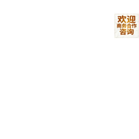
向量数据库：
Pinecone, Milvus 或本地的 ChromaDB。
RAG 进阶模式：
混合检索（关键词+向量）、重排序（Rerank）、GraphRAG
（利用实体关系增强推理）。
记忆管理机制：
短期记忆（Window Buffer） vs 长期记忆（Vector Store）
vs 实体记忆（User Profile）。
学完这个阶段，你可以做：
✅ **“数字分身”：**喂给它你过去3年的博客和日
记，它能模仿你的语气回答粉丝问题。
✅**“合同审核专家”：** 扔进去几百页的法律文档，
它能基于所有条款回答：“这份合同里关于赔偿的条款