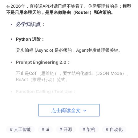
在2026年，直接调API对话已经不够看了。你需要理解的是：
模型
不是只用来聊天的，是用来做路由（Router）和决策的。
必学知识点：
Python 进阶：
异步编程 (Asyncio) 是必须的，Agent并发处理很关键。
Prompt Engineering 2.0：
不止是CoT（思维链），要学结构化输出（JSON Mode）、
ReAct（推理+行动）范式。
Function Calling / Tool Use：
这是Agent的灵魂。如何定义Schema，让大模型知道它有什
么工具（计算器、搜索、天气API）。
点击阅读全文
协议标准：
# 人工智能
# ui
# 开源
# 架构
# 自动化
了解
MCP (Model Context Protocol)
，这是2026年连接AI
与数据的通用标准。