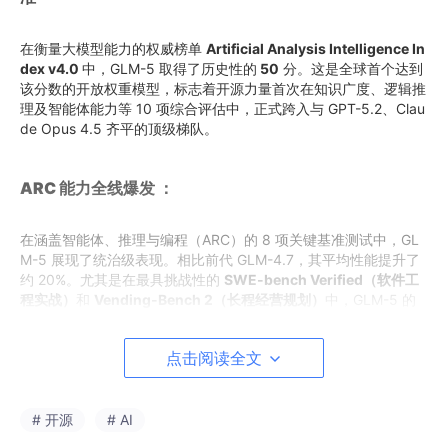
在衡量大模型能力的权威榜单
Artificial Analysis Intelligence In
dex v4.0
中，GLM-5 取得了历史性的
50
分。这是全球首个达到
该分数的开放权重模型，标志着开源力量首次在知识广度、逻辑推
理及智能体能力等 10 项综合评估中，正式跨入与 GPT-5.2、Clau
de Opus 4.5 齐平的顶级梯队。
ARC 能力全线爆发 ：
在涵盖智能体、推理与编程（ARC）的 8 项关键基准测试中，GL
M-5 展现了统治级表现。相比前代 GLM-4.7，其平均性能提升了
约 20%。尤其是在最具挑战性的
SWE-bench Verified（软件工
程实战）
和
Vending-Bench 2（长程经营规划）
中，GLM-5 的
得分不仅远超 Gemini 3 Pro，更与闭源王者 Claude Opus 4.5 互
有胜负。
点击阅读全文
# 开源
# AI