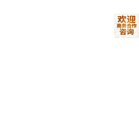
长程任务的卓越管理 ：
针对 AI Agent 在长周期任务中容易“断片”的痛点，GLM-5 在
Ven
ding-Bench 2
模拟经营测试中，通过一整年的模拟操作，最终账
户余额高达
4432
美元。这一成绩在开源界拔得头筹，充分体现了
其在动态环境下的长期规划与资源管理能力。
软件开发全栈进阶：
在内部 CC-Bench-V2 评估中，无论是前端布局、后端逻辑还是需