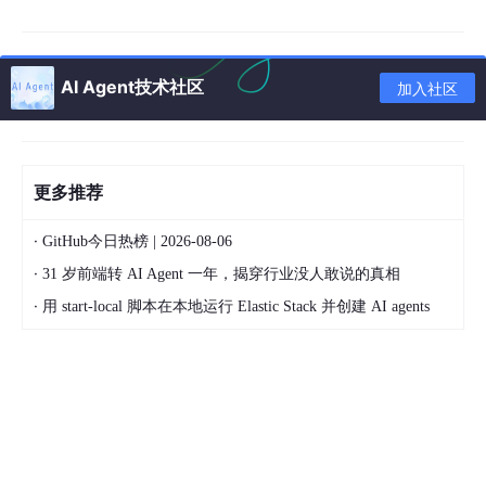
AI Agent技术社区
加入社区
更多推荐
·
GitHub今日热榜 | 2026-08-06
人类竞技场的“开源第一” ：
·
31 岁前端转 AI Agent 一年，揭穿行业没人敢说的真相
·
用 start-local 脚本在本地运行 Elastic Stack 并创建 AI agents
在由数百万真实任务驱动的
LMArena
评测中，GLM-5 在
文本竞
技场 (Text Arena)
和
代码竞技场 (Code Arena)
均位列开源模型
第一。这种基于真实世界效用信号的人类评判，证明了 GLM-5 不
仅是“刷榜高手”，更是真正懂人类需求、能写高质量代码的“实战
派”。