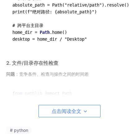
absolute_path = Path("relative/path").resolve()

print(f"绝对路径: {absolute_path}")

# 跨平台主目录

home_dir = 
Path
.home()

2. 文件/目录存在性检查
问题
：竞争条件、检查与操作之间的时间差
from
 pathlib 
import
import
 os

点击阅读全文
# 不安全的检查方式
if
 os.path.exists(
"some_file.txt"
):

with
open
(
"some_file.txt"
, 
"r"
) 
as
 f:

# python
        content = f.read()  
# 文件可能在这期间被删除