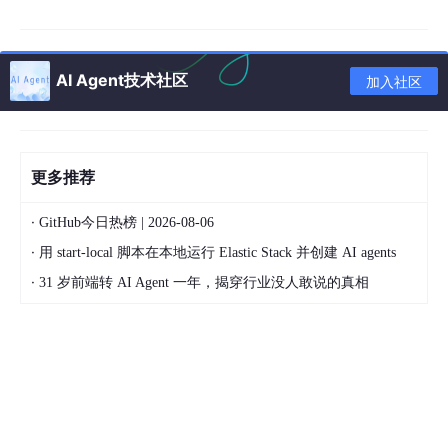
# 解决方案：使用异常处理
def
safe_read_file
(
filename
):

try
:

AI Agent技术社区
加入社区
with
open
(filename, 
"r"
) 
as
 f:

return
 f.read()

except
 FileNotFoundError:

print
(
f"文件 
{filename}
 不存在"
)

更多推荐
return
None
except
 PermissionError:

·
GitHub今日热榜 | 2026-08-06
print
(
f"没有权限读取文件 
{filename}
"
)

return
None
·
用 start-local 脚本在本地运行 Elastic Stack 并创建 AI agents
·
31 岁前端转 AI Agent 一年，揭穿行业没人敢说的真相
# 使用pathlib的现代方式
file_path = Path(
"some_file.txt"
if
 file_path.exists():

    content = file_path.read_text(encoding=
'utf-8'
else
:

print
(
"文件不存在"
)

# 检查目录