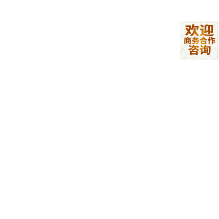
dir_path = Path(
"my_directory"
if
not
 dir_path.exists():

    dir_path.mkdir(parents=
True
, exist_ok=
True
)  
#
3. 权限问题
问题
：读写权限不足、跨平台权限差异
import
from
 pathlib 
import
import
 stat

def
check_and_set_permissions
(
file_path
):

    path = Path(file_path)

# 检查文件权限
if
 path.exists():

        file_stat = path.stat()
