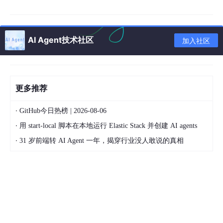
信 / 飞书 / Slack，随时下达指令
开箱即用：部署包内置所有运行依赖与基础技能，解
压即可启动
AI Agent技术社区
加入社区
全能办公：整理文件、发送邮件、制作表格、浏览器
自动化、数据处理等场景均可覆盖
更多推荐
二、安装前必看（避坑关键）
·
GitHub今日热榜 | 2026-08-06
安装、解压、运行前，
务必彻底关闭
360 安全卫士、360 杀毒、
·
用 start-local 脚本在本地运行 Elastic Stack 并创建 AI agents
腾讯电脑管家、火绒等所有杀毒软件！
·
31 岁前端转 AI Agent 一年，揭穿行业没人敢说的真相
重点说明：OpenClaw 需要操控系统、读写文件、模拟键鼠操作，
极易被杀毒软件误报为风险程序，进而拦截、删除核心文件，导致
部署失败、无法启动。
正确操作：关闭所有杀毒软件后，再解压安装包、运行启动程序，
即可正常使用（开源项目，可前往 GitHub 验证安全性）。