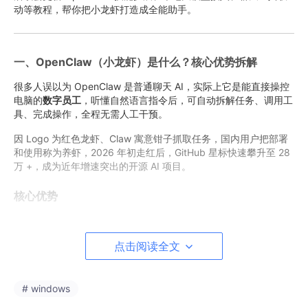
动等教程，帮你把小龙虾打造成全能助手。
一、OpenClaw（小龙虾）是什么？核心优势拆解
很多人误以为 OpenClaw 是普通聊天 AI，实际上它是能直接操控
电脑的
数字员工
，听懂自然语言指令后，可自动拆解任务、调用工
具、完成操作，全程无需人工干预。
因 Logo 为红色龙虾、Claw 寓意钳子抓取任务，国内用户把部署
和使用称为养虾，2026 年初走红后，GitHub 星标快速攀升至 28
万 +，成为近年增速突出的开源 AI 项目。
核心优势
本地运行：数据不出设备，隐私安全有保障，不用担
心敏感信息泄露
点击阅读全文
零代码门槛：不用编程知识、不用敲命令行，一键部
署，新手也能上手
# windows
跨平台兼容：支持 Windows/Mac/Linux，可接入微