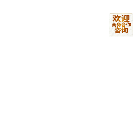
三、第一步：下载并解压一键部署包
1. 下载部署包
点击下方链接下载 OpenClaw Windows 一键部署包，直接获取即
可：
下载地址：
https://xiake.yun/api/download/package/14?promo
Code=IVA44F9E6173
文件大小约 58.7MB，建议用浏览器自带下载或稳定工具，避免下
载中断。