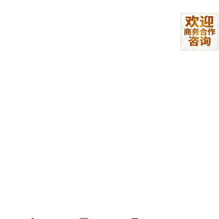
彻底关闭所有杀毒软件：包括 360 安全卫士 / 杀
毒、腾讯电脑管家、火绒、微软 Defender 实时防护
（Windows 自带）。OpenClaw 因需操控 Window
s 系统、读写文件，会被杀毒软件误报为病毒，直接
删除核心文件，导致部署失败。
关闭 Windows 文件保护：右键「此电脑」→「属
性」→「高级系统设置」→「系统保护」，暂时关闭
安装磁盘的保护，避免系统拦截文件写入。
确保磁盘有 4G 以上空闲空间：推荐安装在 D/E
盘，Windows C 盘默认权限严格，易出现安装失
败，不建议装 C 盘。
取消 Windows 压缩文件夹限制：不要将部署包放在
Windows 压缩文件夹中运行，会出现文件读取失
败，解压后再操作。
三、第一步：下载 Windows 适配版一键部署包
专为 Windows 系统优化的一键部署包，内置 Windows 专属适配
文件，解决系统兼容性问题，无需注册、无需付费，直接下载：🔗