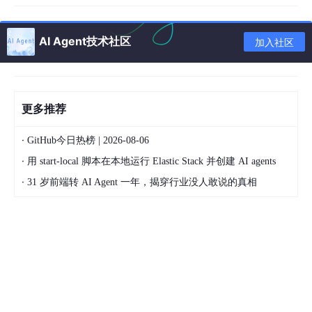
优势
OpenClaw 是 2026 年初热门的开源本地 AI 智能体框架，GitHub
AI Agent技术社区
加入社区
星标超 30 万，并非简单的聊天 AI，而是能直接操控 Windows 电
脑、跨软件自动执行任务的数字员工。它能听懂自然语言指令，自
动拆解任务、调用工具，完成整理文件、发邮件、做表格、浏览器
自动化等操作，全程无需人工干预。
更多推荐
因 Logo 是红色龙虾，国内用户戏称部署 / 调教为「养虾」。针对
Windows 系统，这款一键部署包做了专属适配，核心优势对 Wind
·
GitHub今日热榜 | 2026-08-06
ows 用户更友好：✅ 本地运行：数据全程在 Windows 本地，不联
·
网、不泄露，隐私性强✅ 零代码零配置：不用敲命令行，不用装 P
用 start-local 脚本在本地运行 Elastic Stack 并创建 AI agents
ython/Node.js，一键搞定所有环境✅ Windows 完美适配：解决
·
31 岁前端转 AI Agent 一年，揭穿行业没人敢说的真相
Windows 权限、拦截、路径等特有问题，部署成功率高✅ 开箱即
用：内置 Windows 专属键鼠模拟、软件操控工具，安装完直接用
✅ 足量体验额度：内置 28 万 Tokens 体验额度，可完整体验各项
功能
二、Windows 安装前「关键避坑」（不看易部署失败）
这一步是 Windows 部署成功的关键，务必逐条做到！