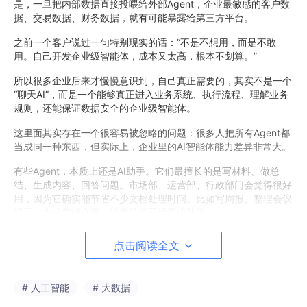
是，一旦把内部数据直接投喂给外部Agent，企业最敏感的客户数
据、交易数据、财务数据，就有可能暴露给第三方平台。
之前一个客户说过一句特别现实的话：“不是不想用，而是不敢
用。自己开发企业级智能体，成本又太高，根本不划算。”
所以很多企业后来才慢慢意识到，自己真正需要的，其实不是一个
“聊天AI”，而是一个能够真正进入业务系统、执行流程、理解业务
规则，还能保证数据安全的企业级智能体。
这里面其实存在一个很容易被忽略的问题：很多人把所有Agent都
当成同一种东西，但实际上，企业里的AI智能体能力差异非常大。
有些Agent，本质上还是AI助手。它们最擅长的是写材料、做总
结、生成内容、回答问题。市场部、运营部、行政部门会觉得很好
用，因为它确实能节省不少文档处理时间。比如写周报、整理会议
纪要、生成营销文案，这类场景已经很成熟了。
但问题在于，这类Agent很难真正进入企业核心业务。
点击阅读全文
它可以帮财务人员生成分析文字，却没法登录财务系统核对数据；
它可以帮券商研究员整理行业信息，却无法判断数据是不是最新
# 人工智能
# 大数据
的；它甚至能写一份看起来很专业的报告，但里面部分内容可能根
本不存在。