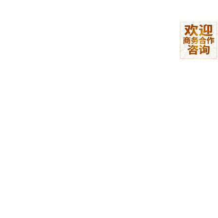
这一类智能体已经不只是聊天了，而是开始具备一些执行能力。比
如自动调用API、连接业务系统、完成部分审批流程、同步数据。
很多制造企业、财务共享中心现在都在尝试这种模式。
但企业真正上线之后，新的问题又出现了。
之前某券商花了很大预算部署自己的企业级智能体，一开始效果其
实不错。自动抓取数据、生成报告，领导层看完觉得很满意，于是
快速往更多部门推广。
结果推广之后问题越来越多。因为真实企业环境里，数据根本不只
是Excel和结构化表格。还有大量PDF、扫描件、图片、图形、语
音文件、非标准材料。
大模型虽然“理解能力”很强，但真正执行操作的时候却经常不稳
定。比如：系统切换时卡住；数据读取错误；流程中断；按钮识别
失败；跨系统操作不精准。很多部门后来不得不重新安排人工复
核。
这个阶段，企业才真正意识到：企业级智能体，不能只有“大脑”，
还必须有稳定的“手脚”。这也是为什么，现在越来越多银行、券
商、基金公司开始重新关注AI智能体。