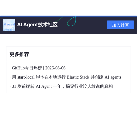
所以我其实不太建议金融、政务类客户，一开始就直接把通用Age
nt接进核心业务系统。尤其涉及客户信息、交易数据、财务数据、
内部公文的时候，风险会非常高。
AI Agent技术社区
加入社区
更多推荐
·
GitHub今日热榜 | 2026-08-06
·
用 start-local 脚本在本地运行 Elastic Stack 并创建 AI agents
·
31 岁前端转 AI Agent 一年，揭穿行业没人敢说的真相
后来很多企业开始往前走一步，尝试“流程型Agent”。
二、企业级 AI 智能体，真正难的不是“大脑”，而是“手脚”