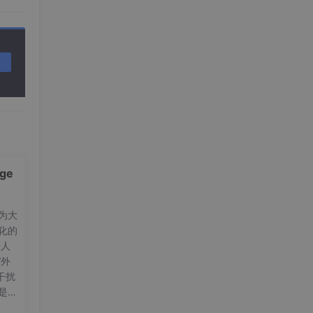
ge
专为大
优化的
于人
“外
干扰
仅是一
的信