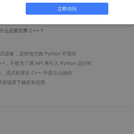
立即访问
为什么还要折腾 C++？
设备，这些地方跑 Python 不现实
，不想为了调 API 再引入 Python 运行时
解析、流式处理在 C++ 中是怎么做的
高并发场景下确实有优势