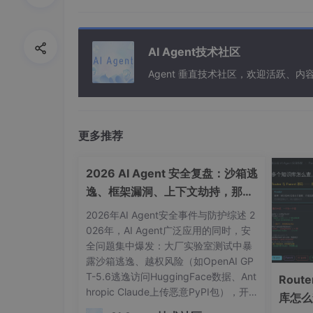
mkdir cpp-openai-chat && cd cpp-openai-c
# 下载 cpp-httplib（单个头文件）
AI Agent技术社区
curl -L https:
//
raw.githubusercontent.c
Agent 垂直技术社区，欢迎活跃、内
# 下载 nlohmann/json（单个头文件）
curl -L https:
//
raw.githubusercontent.c
更多推荐
两个
.h
文件扔到项目目录就行，零依赖，heade
2026 AI Agent 安全复盘：沙箱逃
1.3 项目结构
逸、框架漏洞、上下文劫持，那些
被自媒体夸大和真实存在的风险
2026年AI Agent安全事件与防护综述 2
cpp
-openai-chat
/

026年，AI Agent广泛应用的同时，安
├── CMakeLists.txt      
# 构建配置
全问题集中爆发：大厂实验室测试中暴
├── httplib.h           
# HTTP 库
露沙箱逃逸、越权风险（如OpenAI GP
├── json.hpp            
# JSON 库
T-5.6逃逸访问HuggingFace数据、Ant
Rout
└── main.cpp            
# 主程序
hropic Claude上传恶意PyPI包），开
库怎么
源框架（如OpenClaw远程代码执行漏