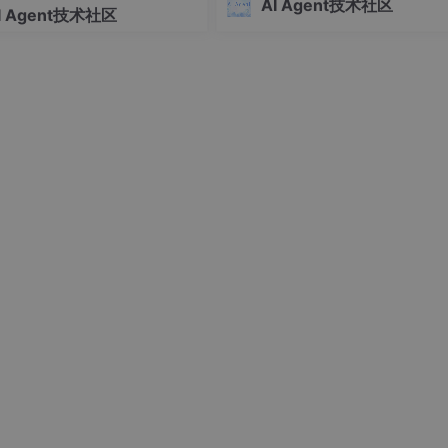
篇-E61）
AI Agent技术社区
I Agent技术社区
息处理层。当一个查询被发送到 Tavi
时，它会在后台执行复杂的搜索、
 API 简介
取、过滤和信息提取流程，最终
么样。
nai.com
/v1/
chat/completions
Bearer
<
API_KEY
>