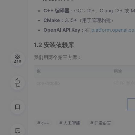
C++ 编译器
：GCC 10+、Clang 12+ 或 M
CMake
：3.15+（用于管理构建）
OpenAI API Key
：在
platform.openai.c
1.2 安装依赖库
我们用两个第三方库：
416
库
用途
cpp-httplib
HTTP 客
14
nlohmann/json
JSON 解析
最简安装方式——直接下载头文件：
# c++
# 人工智能
# 开发语言
# 创建项目目录