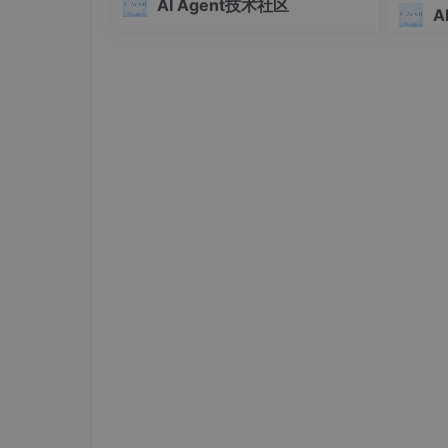
（第75
AI Agent技术社区
洞）和插件供应链遭投毒攻击。实际威
A
胁还包括上下文劫持（如注释劫持、日
二、OpenAI Chat Completions
历零点击攻击）和业务权
在写代码之前，先搞清楚我们要调的 API 长什
2.1 基本信息
项目
值
端点
https:
//
api.ope
方法
POST
Content-Type
application
/json
认证
Authorization: 
2.2 请求格式