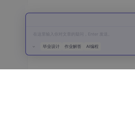
{
"model"
:
"gpt-4o"
,
"messages"
:
[
{
"role"
:
"system"
,
"content"
:
{
"role"
:
"user"
,
"content"
:
"你
毕业设计
作业解答
AI编程
]
,
"temperature"
:
0.7
,
"max_tokens"
:
1000
,
"stream"
:
false
}
所有评论(0)
2.3 响应格式（非流式）
{

"id"
: 
"chatcmpl-xxx"
,

"object"
: 
"chat.completion"
,
