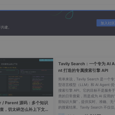
hat

om
/yhirose/
cpp-httplib
/master/
httplib.h -o httplib.h

加入社区
容共建。
om
/nlohmann/
json
/develop/
single_include
/nlohmann/
r-only，舒服。
Tavily Search：一个专为 AI A
nt 打造的专属搜索引擎 API
简单来说，Tavily Search 是一个
型语言模型（LLM）和 AI Agent 
搜索引擎 API。它的目标不是服务
类的日常搜索，而是成为 AI 应用的
部知识大脑”，提供实时、准确、无
er / Parent 源码：多个知识
的搜索结果。Tavily Search 不仅
查，切太碎怎么补上下文
个简单的搜索接口，更是一个智能