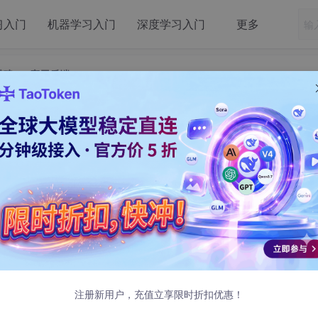
习入门
机器学习入门
深度学习入门
更多
手搭建 AI 应用后端
AI API：手把手搭建 AI 应用后端
把手搭建 AI 应用后端
AI API 你肯定见过无数教程了，但用 C++ 调呢？今天这篇文章，
at Completions 调用——从发 HTTP 请求、解析 JSON、到
注册新用户，充值立享限时折扣优惠！
你就能跑起来。