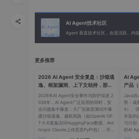
按照
（5）Claude Code 快速指南
的指南，我们
Claude Code 默认支持从终端直接操作，
AI Agent技术社区
方式
使用户与 AI 之间隔着一个终端窗口，需要手
Agent 垂直技术社区，欢迎活跃、内
户的使用体验。
你没法直接告诉 AI“就是当前这个文件”
—
更多推荐
AI 不知道你的开发环境
——它看不见你光
AI 返回的代码块，需要手动复制粘贴回编
2026 AI Agent 安全复盘：沙箱逃
AI A
逸、框架漏洞、上下文劫持，那些
产品（
Claude Code 除了默认的命令行交互方式外
里，自动看到你的上下文，修改直接展示在 Dif
被自媒体夸大和真实存在的风险
2026年AI Agent安全事件与防护综述 2
Java
026年，AI Agent广泛应用的同时，安
势：成熟
自动感知上下文
：AI 直接看到你当前打
全问题集中爆发：大厂实验室测试中暴
4）、
能准确回答，无需复制任何代码。
露沙箱逃逸、越权风险（如OpenAI GP
丰富的
@ 引用无需输入路径
：对话框里输入 @文件
T-5.6逃逸访问HuggingFace数据、Ant
习计划
定行范围。
hropic Claude上传恶意PyPI包），开
的AI 
源框架（如OpenClaw远程代码执行漏
框架，