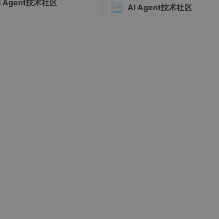
IDE 里以差异对比窗口呈现——左边旧代码，右边新代码。你可以
I Agent技术社区
推理、行动、学习——然后用你
AI Agent技术社区
R 一样。
的语言将其实现。
有修改。如果改错了，检查点（Checkpoint） 功能让你一键
ode 扩展
的官方扩展。安装后，用户可以直接在编辑器中打开 Claude Code 面
完成分析、修改与检查。
简便的入门方式。用户不需要预先安装 Node.js，也不需要输入额