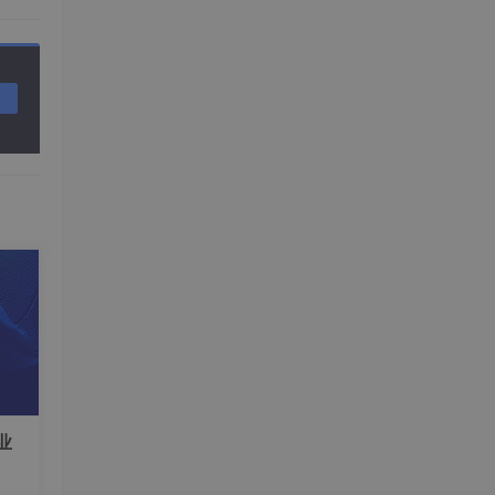
交互
响用
编辑器
，它就
用特
业