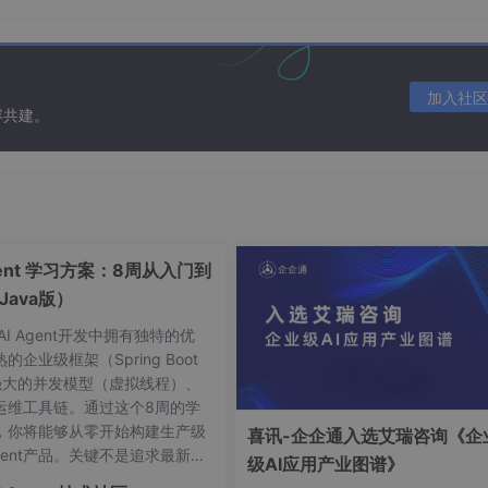
已经能在终端运行 claude 并和它对话了。
允许开发者通过自然语言指令进行对话，显著提升开发效率。但 CLI 
加入社区
动搬运代码和路径，导致了大量的上下文切换和重复劳动，严重影
容共建。
—必须手动敲文件路径，或者把代码复制粘贴到终端。
标在哪、打开了哪些文件、项目结构长什么样，需要逐一描述。
辑器
——如果需要修改，就要反复复制粘贴。
gent 学习方案：8周从入门到
Java版）
，还支持与流行的集成开发环境 (IDE) 无缝集成。AI 直接集成在
f 视图中，更适合日常开发。
在AI Agent开发中拥有独特的优
的企业级框架（Spring Boot
开的文件、光标位置、项目目录树。你问“解释一下光标下的函数”
强大的并发模型（虚拟线程）、
运维工具链。通过这个8周的学
名，AI 就能读到对应文件。甚至可以用 @文件名:20-30 只引
，你将能够从零开始构建生产级
喜讯-企企通入选艾瑞咨询《企
Agent产品。关键不是追求最新的
级AI应用产业图谱》
而是理解Agent的核心范式——