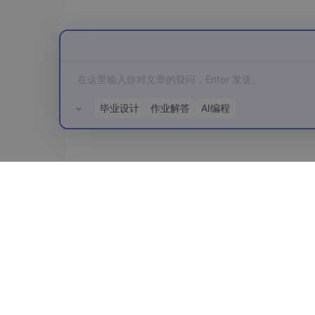
安装命令。只要准备好符合要求的 VS Code 和
官方文档如下：
https://code.claude.com/doc
2.1 准备工作
毕业设计
作业解答
AI编程
在安装 Claude Code 扩展前，需要完成以下
安装或更新 VS Code。
Claude Code 扩展要求 VS Code 版本不
如果尚未安装 VS Code，前往 VS 
所有评论(0)
如果已经安装 VS Code，在菜单栏点击 “