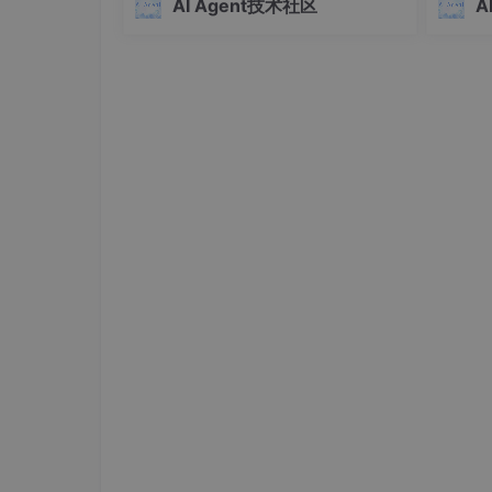
可视化 Diff 审阅
：AI 提出的修改直接在 
AI Agent技术社区
A
洞）和插件供应链遭投毒攻击。实际威
感知、
一行地决定接受还是拒绝，像审阅同事的 P
胁还包括上下文劫持（如注释劫持、日
最熟悉
一键应用，一键回退
：点一下按钮就能应用所
历零点击攻击）和业务权
到 AI 修改前的状态。
本文youcans@xidian的主要内容：
在 VS Code 中安装 Claude Code 扩展；
在 VS Code 中使用 Claude Code 示例；
在 PyCharm 中安装 Claude Code 扩展；
处理新手常见问题。
2. 在 VS Code 中安装 Claude C
Claude Code 已提供适用于 VS Code 
AI 进行对话，并结合当前项目中的文件和代码
对于初学者而言，使用 VS Code 扩展是较为