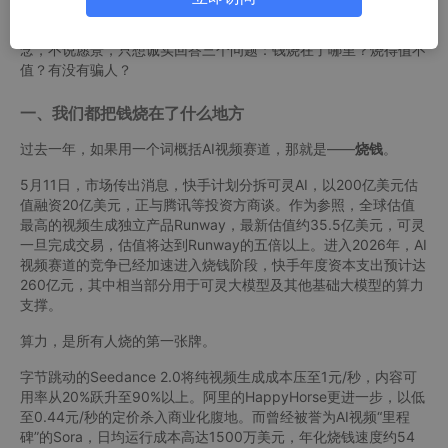
这一年，VibePaper走了不少路，也烧了不少钱。今天我们不谈概
念，不说愿景，只想诚实回答三个问题：钱烧在了哪里？烧得值不
值？有没有骗人？
一、我们都把钱烧在了什么地方
过去一年，如果用一个词概括AI视频赛道，那就是——
烧钱
。
5月11日，市场传出消息，快手计划分拆可灵AI，以200亿美元估
值融资20亿美元，正与腾讯等投资方商谈。作为参照，全球估值
最高的视频生成独立产品Runway，最新估值约35.5亿美元，可灵
一旦完成交易，估值将达到Runway的五倍以上。进入2026年，AI
视频赛道的竞争已经加速进入烧钱阶段，快手年度资本支出预计达
260亿元，其中相当部分用于可灵大模型及其他基础大模型的算力
支撑。
算力，是所有人烧的第一张牌。
字节跳动的Seedance 2.0将纯视频生成成本压至1元/秒，内容可
用率从20%跃升至90%以上。阿里的HappyHorse更进一步，以低
至0.44元/秒的定价杀入商业化腹地。而曾经被誉为AI视频“里程
碑”的Sora，日均运行成本高达1500万美元，年化烧钱速度约54