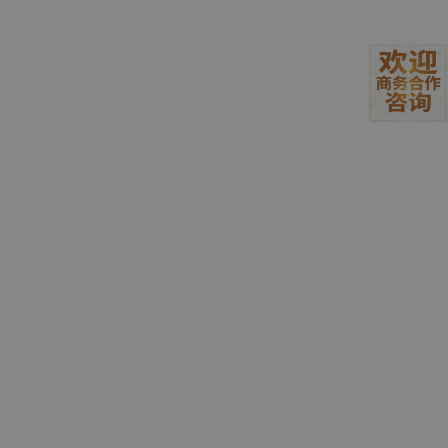
用AI生成“科比风”代言人被认定涉嫌侵害逝者肖像利益，即使商家
辩称是“原创”，律师指出“形象是否具备可识别性”才是判断侵权的
关键。国家广电总局自2026年1月1日起开展为期一个月的“AI魔改”
专项治理，重点清理基于经典影视作品进行低俗改编的违规视频。
合规这件事，烧钱看不见，但如果不烧，可能把整个产品烧没。所
以这笔钱，必须烧。
二、烧了这么多钱，现在觉得值吗
诚实地说：有些值，有些不值。但最值的，往往是我们当初没想到
会那么值的东西。
先说“不值得”的那部分。 2026年，大模型厂商开始集体“吃掉”中间
层。4月8日，Anthropic发布Claude Managed Agents，把原本
需要开发者自己搭建的Agent运行层直接做成了平台能力。一份尖
锐的分析直言：“看上去死掉的是一批AI创业者，但实际上死掉
的，是错把平台红利当成自己产品能力的人”。对Agent创业公司而
言，大模型厂商正在一层层吃掉中间层的生存空间。
这对我们意味着什么？意味着如果我们只做“把大模型API包装一
下”的皮包公司，那我们的商业模式随时可能清零。所以最“不值得”
的烧钱点，其实就是那些没有形成真正壁垒的投入。