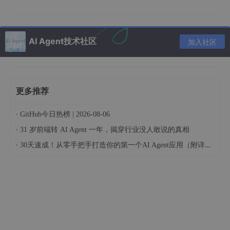
迅速趋同的今天——国产模型已包揽Artificial Analysis文生视频榜
单Top3——真正的差异化早已不是“用哪个模型”，而是“怎么用好
模型”。这笔钱，我们认为值。
AI Agent技术社区
加入社区
第二，画布交互体验。 很多人问：为什么VibePaper要做画布，而
不是做一个简单的输入框？因为我们的判断是：AI视频创作真正的
瓶颈，不是生成能力，而是过程的可控性
。
2026年的AI Agent产
品，依然频繁陷入“demo惊艳、上线翻车”的魔咒——Demo里演示
更多推荐
的每一步都丝滑流畅，真实用户一上手就原形毕露。原因在于，D
emo活在“无菌环境”里，用户的真实输入充满噪音和变数。VibePa
per的无限画布，本质上是把创作过程透明化——每一个节点、每
·
GitHub今日热榜 | 2026-08-06
一次调用、每一步决策，都摆在用户面前，随时可改。这不是一个
·
31 岁前端转 AI Agent 一年，揭穿行业没人敢说的真相
简单的UI设计，而是一整套底层架构的重构。
·
30天速成！从零手把手打造你的第一个AI Agent应用（附详细路线图）
这笔钱烧得更疼。因为画布本身不“赚钱”，但它决定了用户是把你
当“玩具”还是“工具”。值不值？看看那些用VibePaper跑了完整项
目的用户反馈，我们觉得值。
第三，算力和合规基础设施。 做AI产品，绕不开算力成本。为了
控制生成速度和质量，我们在全球多个区域部署了推理节点。与此
同时，2026年AI生成内容的合规要求正在快速收紧——全国首例A
I模型侵权案判赔160万元，为行业划定了创新与抄袭的边界。商家