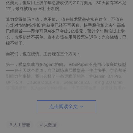
亿美元，但应用上线半年总营收仅约210万美元，30天留存率不足
1%，最终被OpenAI壮士断腕。
算力烧得值吗？值，也不值
。
值在技术壁垒确实在建立，不值在
市场对“烧钱换增长”的叙事已经不再买账。快手股价相比去年高峰
已经腰斩——即便可灵ARR已突破3亿美元，预计全年翻倍以上增
长，市场仍然不买单。资本市场在用脚投票告诉你：光会烧钱，已
经不够了。
而我们，也在烧钱。主要烧在三个方向：
第一，模型集成与多Agent协同
。
VibePaper不是自己做底层模型
——在今天这个赛道，自己训练底层模型是一件连快手、字节都感
到吃力的事情。我们选择了一条更聪明的路：将Gemini 3.1 Pro、
GPT-5.4、Claude Opus 4.6、Seedance 2.0、Kling 3.0 Omni
等顶级模型，以Agent架构封装在一个无限画布里。这意味着用户
不需要在六七个网站之间来回折腾，不需要搞清每个模型的优劣势
和计价规则，甚至不需要知道这些模型的名字——你只需要告诉A
gent“我想拍一个什么风格的视频”，剩下的，Agent团队替你搞
点击阅读全文
定。
这笔钱烧得心疼。每次大模型API升级，我们就得重新适配；每次
# 人工智能
# 大数据
有新模型横空出世，我们就得评估要不要集成。但在行业模型能力