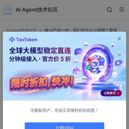
AI Agent技术社区
AI Agent技术社区
做AI产品一年，我们在什么上面烧了最多
钱，现在还觉得值吗，骗了多少人
做AI产品一年，我们在什么上面烧了最多钱，现在
还觉得值吗，骗了多少人
m0_64973816
353人浏览 · 2026-05-22 17:40:06
烧钱，是AI视频赛道逃不掉的宿命。但有些人，把钱烧在了该烧的
地方。
注册新用户，充值立享限时折扣优惠！
这不是一篇融资喜报。也不是一篇产品复盘。这更像是一封坦白信
——写给我们自己，写给同行，也写给那些正在被AI视频浪潮裹挟
着、不知道该相信谁的创作者。
立即访问