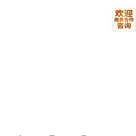
同一条时间线上，安全、高效、统一地工作？那种“单机式AI”的创
作方式，正在被真正的团队协作模式所取代。
三、从“个人神器”到“团队大脑”，VibePaper的进化逻辑
在这个Agent混战、竞争激烈的市场里，VibePaper一直保持一种
冷静的思考：不参与纯粹的技术竞赛，而聚焦于构建一个比“单机A
I”更强大、更符合团队协作的智能平台。
当别人还在卷谁跑得快时，VibePaper已经开始思考——
“为什么AI必须像一个黑箱一样吞噬用户的输入和指令？为什么团
队的数字资产不能统一为团队所有？”
答案在于：AI创作应该是一个“操作系统”，而不仅仅是一个“单点应
用”。
基于这种思考，VibePaper始终围绕“无限画布”这一概念展开，它
绝不是单纯的提示词Chat框，而是一个团队资产沉淀、资源统一
调度、角色深度协作的一体化平台。它成功避开了目前绝大多数AI
Agent平台“同质化”的陷阱，并建立起真正的护城河：让AI创作的
每一个过程都可视化、可共享、可介入。