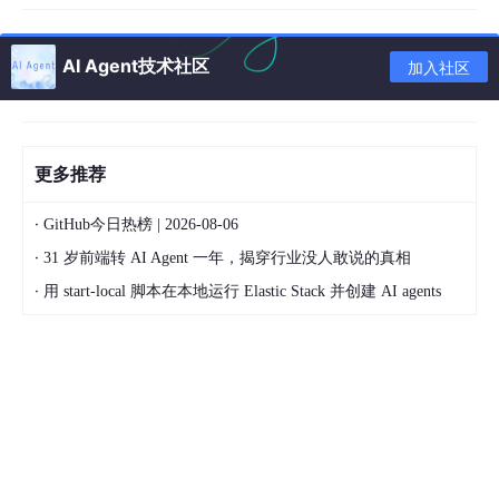
当下的AI视频创作市场，正处于一种微妙的“悖论”之中。
一方面，从模型来看，技术正迎来前所未有的突破。字节Seedanc
AI Agent技术社区
加入社区
e 2.0、快手可灵3.0等视频模型持续升级，部分仿真人剧甚至在一
月内实现了38%的市场占有率。技术层面的竞争正在模型层与平台
层之间交织。
Agent平台则迎来了井喷式增长。从垂直平台如TapNow、巨日禄
更多推荐
AI，到大模型厂商亲自下场——字节的小云雀Agent、Vidu Agen
t、MiniMax的海螺AI等，再到长视频平台，生态已进入混战。
·
GitHub今日热榜 | 2026-08-06
但残酷的现实是：在模型能力迅速迭代面前，这类基于工作流的A
·
31 岁前端转 AI Agent 一年，揭穿行业没人敢说的真相
gent生存空间其实正逐渐收窄。一位业内人士透露，有头部客户在
·
一个月内被70多家工具找上门，很多工具连一次被用户“白嫖”的机
用 start-local 脚本在本地运行 Elastic Stack 并创建 AI agents
会都争取不到。
这说明什么？
市场不缺“黑盒生成视频的工具”。缺的是能让团队深度介入、资产
互通、过程可控的真·协作平台。
对于工作室和团队而言，真正的痛点不是“谁生成的视频最快”，而
是：如何让5个、10个甚至30个不同角色的成员，在同一个空间、