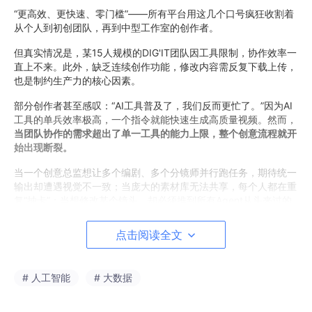
“更高效、更快速、零门槛”——所有平台用这几个口号疯狂收割着
从个人到初创团队，再到中型工作室的创作者。
但真实情况是，某15人规模的DIG'IT团队因工具限制，协作效率一
直上不来。此外，缺乏连续创作功能，修改内容需反复下载上传，
也是制约生产力的核心因素。
部分创作者甚至感叹：“AI工具普及了，我们反而更忙了。”因为AI
工具的单兵效率极高，一个指令就能快速生成高质量视频。然而，
当团队协作的需求超出了单一工具的能力上限，整个创意流程就开
始出现断裂。
当一个创意总监想让多个编剧、多个分镜师并行跑任务，期待统一
输出却遭遇视觉不一致；当庞大的素材库无法共享，每个人都在重
复“抽卡”；当想修改某个镜头，却必须推到所有Agent从头来过的
时候——
点击阅读全文
再强大的AI工具，在内部协作不畅时，也只是一堆高级的“单体工
具”，无法承载一个创意团队真正的核心资产：集体经验与决策逻
辑。
# 人工智能
# 大数据
二、为什么你的团队还不懂真正的“AI协作”？