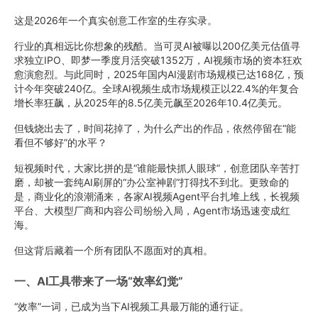
这是2026年一个真实创意工作室的生存实录。
行业的真相远比你想象的残酷。当可灵AI被曝以200亿美元估值寻
求独立IPO、即梦一季度月活突破1352万，AI视频市场的资本狂欢
愈演愈烈。与此同时，2025年国内AI漫剧市场规模已达168亿，预
计今年突破240亿。全球AI视频生成市场规模正以22.4%的年复合
增长率狂飙，从2025年的8.5亿美元飙至2026年10.4亿美元。
但钱烧出去了，时间花掉了，为什么产出的作品，依然停留在“能
看但不够好”的水平？
短视频时代，大家比拼的是“谁能最快抓人眼球”，创意团队辛苦打
磨，却被一套纯AI刷屏的“办公室神剧”打得找不到北。更致命的
是，商业化的浪潮涌来，各家AI视频Agent平台扎堆上线，长视频
平台、大模型厂商和内容公司纷纷入局，Agent市场迅速变成红
海。
但这背后藏着一个所有团队不愿面对的真相。
一、AI工具带来了一场“效率幻觉”
“效率”一词，已成为当下AI视频工具最万能的通行证。