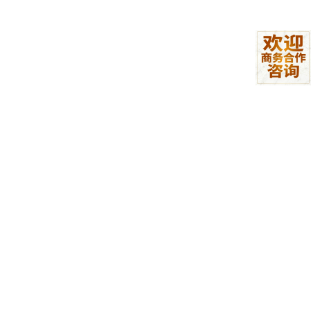
注意
：ASR的优化是一个持续的过程。我们建立了用户纠错
反馈通道，当用户手动修正识别错误的文本时，这个纠错数
据会被匿名化后用于微调我们的语言模型，形成闭环。
第二层：文本到操作意图的解析
这是整个系统的“大脑”，也是最体
现我们产品逻辑的地方。我们设计了一个混合解析器：
基于模板的规则引擎
：用于处理高频、确定性的指
令。例如，“排序 by [列名] [升序/降序]”、“筛选 [列
名] [大于/小于/等于] [值]”。我们编写了大量这样的
模式匹配规则，优点是解析速度快、准确率接近10
0%，且执行结果可预测。
基于微调大模型的语义理解器
：用于处理复杂、灵活
或表述模糊的指令。例如，“帮我找出那些卖得最好但
利润却很低的产品”。我们使用一个中型开源语言模
型，用我们人工标注的数千条“语音指令-操作序列”配
对数据进行微调。这个模型负责理解指令的深层意
图，并将其“翻译”成一系列基础操作（如：先按“销量”