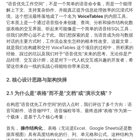
“语音优先工作空间”，不是一个简单的语音命令集，而是一个能理
解上下文、支持复杂协作、并能真正提升信息处理效率的沉浸式环
境。这个想法最终落地成了一个名为
VoiceTables
的内部工具。
它本质上是一个通过语音指令来创建、查询、分析和操作结构化数
据表格的交互界面。听起来可能像是一个简单的语音转SQL工具，
但我们的野心远不止于此。我们想探索的是，当语音成为你与数据
对话的主要方式时，工作流会发生怎样的根本性改变。这篇文章，
就是我们在构建和交付 VoiceTables 这个项目的过程中，所积累的
经验、踩过的坑以及我们对于“语音优先”未来的思考。无论你是产
品经理、交互设计师，还是对下一代人机交互感兴趣的开发者，希
望这些来自一线的实战心得能给你带来启发。
2. 核心设计思路与架构抉择
2.1 为什么是“表格”而不是“文档”或“演示文稿”？
在构思“语音优先工作空间”的切入点时，我们评估了多个方向：语
音写邮件、语音做PPT、语音编程等等。最终选择“表格”作为第一
个载体，是基于几个核心考量：
首先，
操作结构化
。表格（无论是Excel、Google Sheets还是数
据库视图）具有高度结构化的行、列、单元格和公式。这种结构为