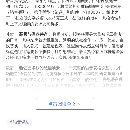
语音指令提供了清晰的“锚点”。你可以明确地说“在‘销售额’这一
列，筛选出大于10000的行”，机器能相对准确地解析出操作对象
（销售额列）、操作类型（筛选）和条件（>10000）。相比之
下，“把这段文字的语气改得更正式一些”这样的指令，其模糊性和
对上下文理解的要求要高得多。
其次，
高频与痛点并存
。数据分析、报表整理是大量知识工作者
的日常，其中充斥着大量重复、繁琐的机械操作：排序、筛选、查
找替换、插入公式、创建透视表。这些操作虽然逻辑简单，但用鼠
标点选往往需要多个步骤，打断思维流。语音指令有潜力将这些多
步操作压缩成一句自然语言，实现“所想即所得”。
最后，
验证技术栈的绝佳场景
。一个完整的语音表格交互，几乎
涵盖了“语音优先”产品的所有核心技术环节：高精度
语音识别（A
SR）
、对领域特定词汇（如列名、函数名）的优化、
自然语言理
解（NLU）
以将口语指令转化为可执行的操作逻辑、
自然语言生
成（NLG）
用于用语音反馈结果（例如：“已找到15条符合条件的
数据，最高值为23000”），以及最终可靠的
操作执行
。如果能在
表格这个相对封闭的领域跑通，就能为我们拓展到更复杂的场景积
点击阅读全文
累宝贵的技术资产和设计模式。
2.2 核心架构：从语音到动作的“三层翻译”模型
# 语音识别