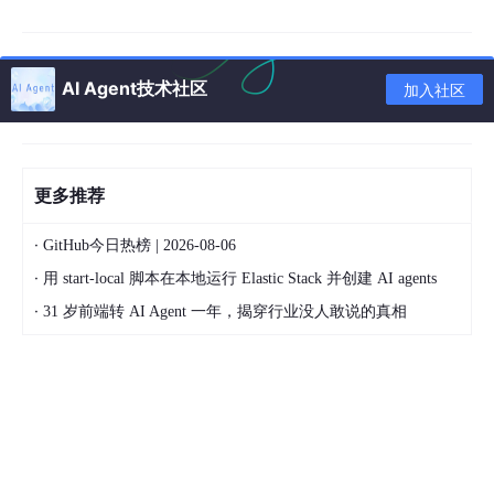
VoiceTables 的架构核心，是一个我们称之为“三层翻译”的模型。
它负责将用户模糊、随性的口语，精准地转化为对数据表格的具体
操作。
AI Agent技术社区
第一层：语音到文本的准确转译
这是所有语音交互的基础，也是
加入社区
最容易出问题的一环。我们并没有从头训练ASR模型，而是基于一
个优秀的开源语音识别引擎进行深度定制。关键工作在于构建和持
续优化我们的
领域自适应语言模型
。
更多推荐
热词与词汇表
：我们将用户表格中的所有列名、工作
表名、以及常用函数名（如SUM, AVERAGE, VLOOK
·
GitHub今日热榜 | 2026-08-06
UP）作为“热词”注入到识别引擎中，大幅提升这些关
键术语的识别准确率。例如，用户说“计算客单价”，
·
用 start-local 脚本在本地运行 Elastic Stack 并创建 AI agents
即使发音模糊，系统也会优先匹配“客单价”这个列
·
31 岁前端转 AI Agent 一年，揭穿行业没人敢说的真相
名，而不是识别成“克丹家”。
上下文缓存
：系统会短暂缓存最近识别出的列名、筛
选条件等，用于解析后续的指代性指令。比如用户先
说“筛选出上海地区的订单”，然后说“对它们按金额降
序排列”。这里的“它们”就需要结合上下文理解为“上一
步筛选出的结果集”。