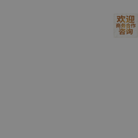
影响：
1.
情感与语境表达被削弱
语音的音量变化常常携带情绪和语气信息（如愤怒、激动时
声音大，委屈、轻声细语时声音小）。过度归一化会
抹平原有的情
感层次
，模型合成的声音缺乏真实的情感起伏。
2.
底噪、静音段被放大
对整段音频做归一化时，如果原始录音中存在底噪或静音
段，会导致
噪音部分被一同放大
，影响合成语音的清晰度。
3.
起止噪音和失真风险
粗暴归一化可能让片头片尾的噪点或点击声变大，甚至引发
音频信号的“爆音”或“削顶失真”（clipping），破坏音质。
4.
多数据集混合时归一化方式不统一
如果不同数据集采用的归一化方式不同（如有的用峰值归一
化，有的用RMS），会导致数据分布不一致，降低模型泛化能力。