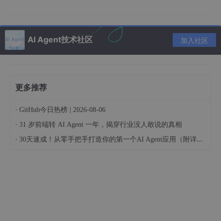
2.
提升训练数据的均衡性
未经归一化的语音数据，能量分布可能极度不均，模型会优
AI Agent技术社区
加入社区
先学习能量高的部分，导致对小音量或细节部分学得很差。归一化
可
防止模型“偏心”大声数据
，提升整体建模能力。
3.
增强合成语音的可听性与一致性
更多推荐
训练时归一化音量，模型生成的语音在听感上更加
均衡与自
然
，不易出现某些片段过大或过小的突兀体验。对于TTS等应用，
·
GitHub今日热榜 | 2026-08-06
输出一致的音量也便于后续的信号处理与播放。
·
31 岁前端转 AI Agent 一年，揭穿行业没人敢说的真相
4.
利于声学特征提取和模型收敛
·
30天速成！从零手把手打造你的第一个AI Agent应用（附详细路线图）
归一化可以让如MFCC、梅尔频谱等声学特征在数值尺度上保
持稳定，有助于深度学习模型的快速、稳定收敛。
三、音量归一化的潜在副作用
音量归一化虽有诸多好处，但不合理的归一化也可能带来以下负面