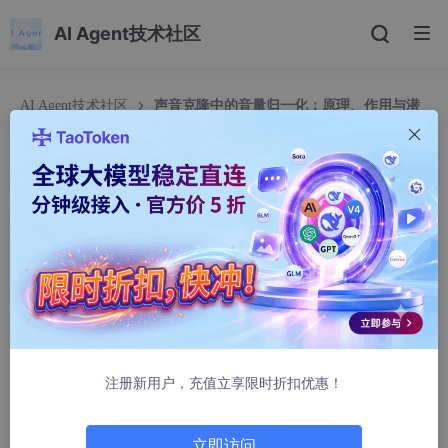
AI Agent技术社区
AI Agent技术社区
声音克隆中的音量归一化：原理、作用与潜
在副作用
声音克隆中的音量归一化：原理、作用与潜在副作
用
CCSBRIDGE
1046人浏览 · 2025-07-10 15:51:58
声音克隆（Voice Cloning）技术近年来取得了突破性进展，
基于
深度学习
的语音合成模型能够以极高的相似度模仿目标说话者
的声音。在实际工程流程中，**音频数据的归一化（Normalizatio
n）**成为必不可少的一环，尤其是音量的归一化。本文将系统梳
注册新用户，充值立享限时折扣优惠！
理声音克隆中音量归一化的数学原理、实际作用、可能的副作用，
以及工程中的优化建议。
立即访问