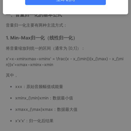
一、音量归一化的基本公式
音量归一化主要有两种主流方式：
1. Min-Max归一化（线性归一化）
将音量缩放到统一的区间（通常为 [0,1]）：
x′=x−xmin⁡xmax⁡−xmin⁡x' = \frac{x - x_{\min}}{x_{\max} - x_{\mi
n}}x′=xmax​−xmin​x−xmin​​
其中，
xxx：原始音频幅值或能量
xmin⁡x_{\min}xmin​：数据最小值
xmax⁡x_{\max}xmax​：数据最大值
x′x'x′：归一化后结果