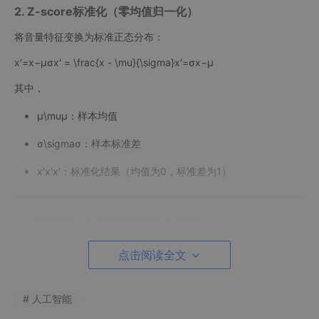
2. Z-score标准化（零均值归一化）
将音量特征变换为标准正态分布：
x′=x−μσx' = \frac{x - \mu}{\sigma}x′=σx−μ​
其中，
μ\muμ：样本均值
σ\sigmaσ：样本标准差
x′x'x′：标准化结果（均值为0，标准差为1）
二、音量归一化在声音克隆中的作用
点击阅读全文
1.
消除设备和环境差异
不同录音设备、环境和说话者产生的音频响度存在天然差
异。归一化后，
将所有音频样本的整体强度对齐
，使模型聚焦于语
# 人工智能
音内容和音色，而非被“谁说话大声”这种非本质属性影响。