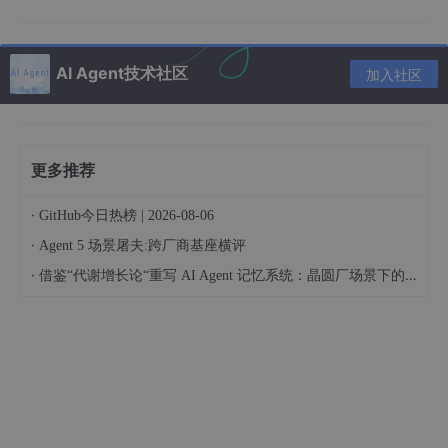
AI Agent技术社区
加入社区
因此，一旦我们在足够大的训练语料库上训练了这个模型，就可以
更多推荐
预期该模型将具有相当水平的语言理解和生成能力。因此，如果我
们能够找到一种方法，让 LLM 查找未经训练的新信息并将其用于
·
GitHub今日热榜 | 2026-08-06
文本生成（无需再次训练模型），那就太好了！
·
Agent 5 场景屠夫:跨厂商基座横评
一种方法是在提示本身中提供该信息。换句话说，如果不需要训练
·
或微调模型，我们可以在给 LLM 的提示中提供所有必要的细节。
借鉴“代谢增长论“重写 AI Agent 记忆系统：晶圆厂场景下的三层代谢式记忆架构与 C9S 闭环调参